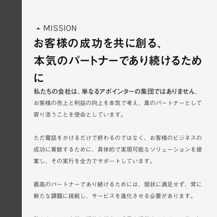
MISSION
arrow_drop_up
お客様の成功を共に創る、
本気のパートナーであり続けるため
に
私たちの会社は、単なるアポインターの集団ではありません。
お客様の売上と利益の向上を本気で考え、真のパートナーとして
寄り添うことを使命としています。
ただ電話をかけるだけで終わるのではなく、お客様のビジネスの
成功に貢献するために、具体的で実現可能なソリューションを提
案し、その実行を全力でサポートしています。
最高のパートナーであり続けるためには、現状に満足せず、常に
新たな課題に挑戦し、サービスを進化させる必要があります。